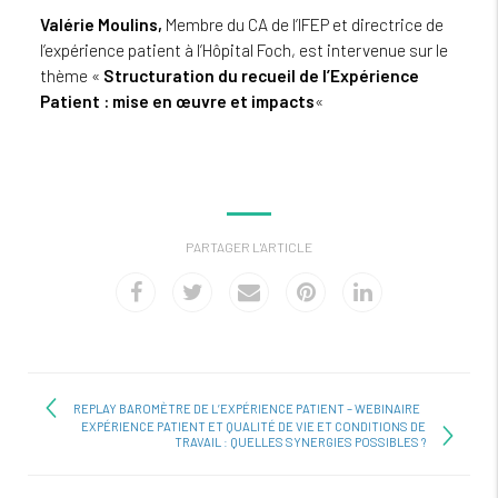
Valérie Moulins,
Membre du CA de l’IFEP et directrice de
l’expérience patient à l’Hôpital Foch, est intervenue sur le
thème «
Structuration du recueil de l’Expérience
Patient : mise en œuvre et impacts
«
PARTAGER L'ARTICLE
REPLAY BAROMÈTRE DE L’EXPÉRIENCE PATIENT – WEBINAIRE
EXPÉRIENCE PATIENT ET QUALITÉ DE VIE ET CONDITIONS DE
TRAVAIL : QUELLES SYNERGIES POSSIBLES ?