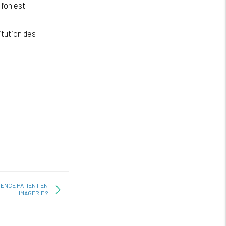
l’on est
itution des
ENCE PATIENT EN
IMAGERIE ?