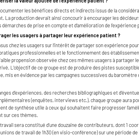
iser la valeur ajoutée de l’expérience patient ?
 documenter les bénéfices directs et indirects issus de la considér
nt. La production devrait ainsi concourir à encourager les décideurs
 démarches de prise en compte et d’amélioration de l’expérience p
er les usagers à partager leur expérience patient ?
nsus chez les usagers sur l’intérêt de partager son expérience pour
 pratiques professionnelles et le fonctionnement des établissemen
 faible propension observée chez ces mêmes usagers à partager l
rivé. L’objectif de ce groupe est de produire des pistes susceptibl
xe, mis en évidence par les campagnes successives du baromètre 
anges d’expériences, des recherches bibliographiques et d’éventue
mplémentaires (enquêtes, interviews etc.), chaque groupe aura pou
nt de synthèse utile à ceux qui souhaitent faire progresser l’amél
nt sur ces thèmes.
ravail sera constitué d’une douzaine de contributeurs, dont 1 coor
éunions de travail de 1h30 (en visio-conférence) sur une période de