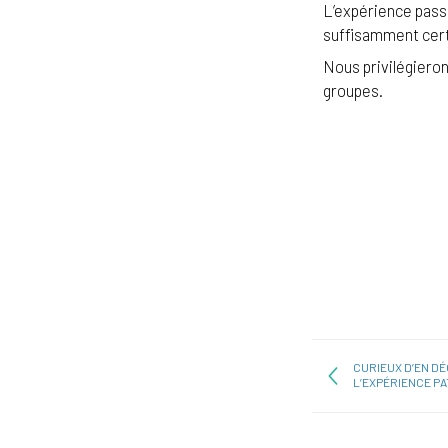
L’expérience passé
suffisamment cert
Nous privilégieron
groupes.
CURIEUX D’EN D
L’EXPÉRIENCE PA