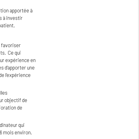
ation apportée à
 à investir
atient.
 favoriser
ts. Ce qui
eur expérience en
es d’apporter une
de l’expérience
lles
r objectif de
ioration de
dinateur qui
 6 mois environ.