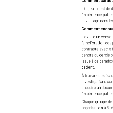
Comment caractér
L’enjeu ici est de
l’expérience patie
davantage dans les
Comment encourag
Il existe un conse
l’amélioration des
contraste avec la
dehors du cercle p
issue à ce parado
patient.
À travers des éch
investigations co
produire un docume
l’expérience patie
Chaque groupe de t
organisera 4 à 6 r