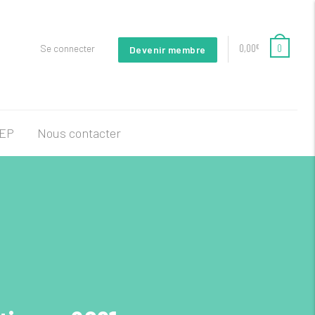
0,00
0
Se connecter
€
Devenir membre
FEP
Nous contacter