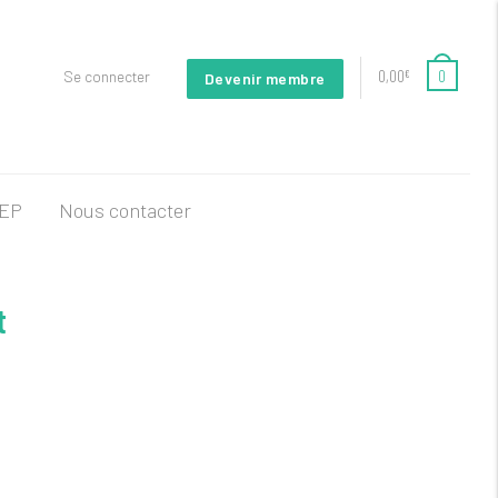
0,00
0
Se connecter
€
Devenir membre
FEP
Nous contacter
t