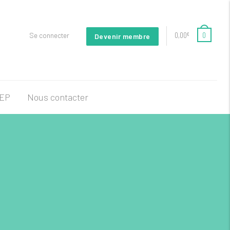
0,00
0
Se connecter
€
Devenir membre
FEP
Nous contacter