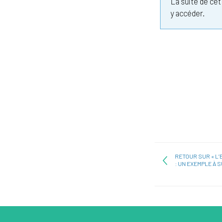
La suite de ce
y accéder.
RETOUR SUR « L’
: UN EXEMPLE À S