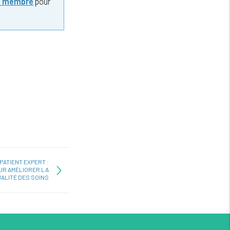
z membre
pour
PATIENT EXPERT :
UR AMÉLIORER LA
ALITÉ DES SOINS