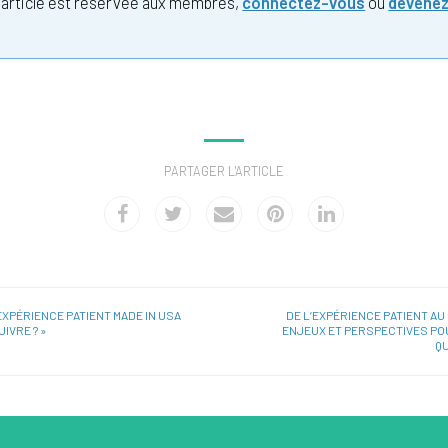
t article est réservée aux membres,
connectez-vous
ou
devene
PARTAGER L'ARTICLE
EXPÉRIENCE PATIENT MADE IN USA
DE L’EXPÉRIENCE PATIENT AU 
UIVRE ? »
ENJEUX ET PERSPECTIVES PO
QU