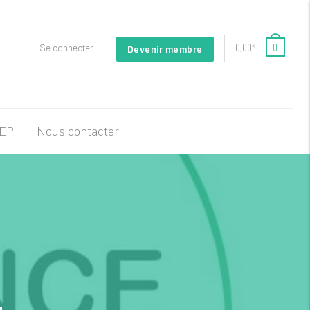
0,00
0
Se connecter
€
Devenir membre
FEP
Nous contacter