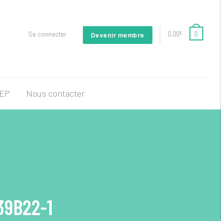
0,00
0
Se connecter
€
Devenir membre
FEP
Nous contacter
39B22-1