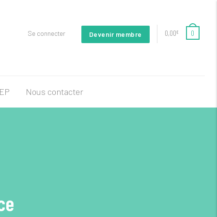
0,00
0
Se connecter
€
Devenir membre
FEP
Nous contacter
ce